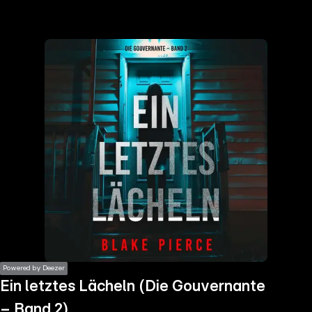
the
h page
 main
nt
the
ibility
ment
Powered by Deezer
Ein letztes Lächeln (Die Gouvernante
– Band 2)