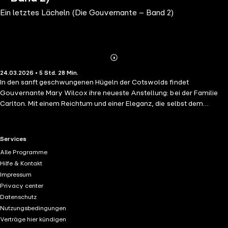
Ein letztes Lächeln (Die Gouvernante – Band 2)
Abonnieren
Mehr
24.03.2026 • 5 Std. 28 Min.
Details
In den sanft geschwungenen Hügeln der Cotswolds findet
Gouvernante Mary Wilcox ihre neueste Anstellung: bei der Familie
Carlton. Mit einem Reichtum und einer Eleganz, die selbst dem
Königshaus Konkurrenz machen könnten, verkörpern die Carltons
den Inbegriff moderner Aristokratie. Doch hinter ihrer makellosen
Fassade verbirgt sich ein Geflecht aus stillen Ressentiments und
RTL+ useful links.
Services
Familiengeheimnissen. Und eines davon könnte tödliche Folgen
Alle Programme
haben. Jemand in diesem Haushalt hütet eine unheimliche
Hilfe & Kontakt
Geschichte, getarnt hinter aristokratischer Höflichkeit – eine
Impressum
Geschichte, die Mary entweder zur Vertrauten einer gequälten Seele
Privacy center
machen könnte – oder zum nächsten ahnungslosen Opfer. Je tiefer
Datenschutz
Mary gräbt, desto mehr stößt sie auf unerklärliche Vorkommnisse, die
Nutzungsbedingungen
das Verschwinden ihrer eigenen Schwester widerspiegeln. Sie beginnt
Verträge hier kündigen
sich zu fragen, ob sie dabei ist, die Wahrheit aufzudecken – oder ob