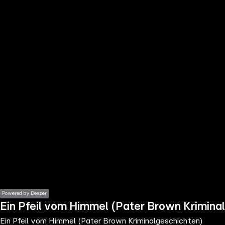
the
h page
 main
nt
the
ibility
ment
Powered by Deezer
Ein Pfeil vom Himmel (Pater Brown Krimina
Ein Pfeil vom Himmel (Pater Brown Kriminalgeschichten)