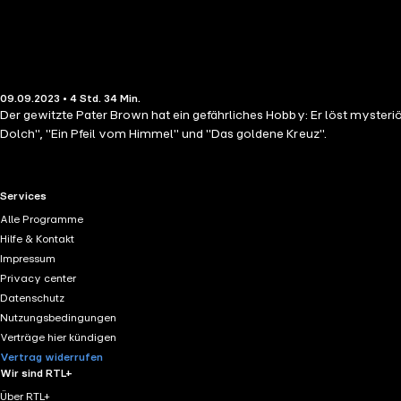
09.09.2023 • 4 Std. 34 Min.
Der gewitzte Pater Brown hat ein gefährliches Hobby: Er löst mysteriö
Dolch", "Ein Pfeil vom Himmel" und "Das goldene Kreuz".
RTL+ useful links.
Services
Alle Programme
Hilfe & Kontakt
Impressum
Privacy center
Datenschutz
Nutzungsbedingungen
Verträge hier kündigen
Vertrag widerrufen
Wir sind RTL+
Über RTL+