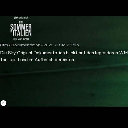
the
h page
 main
nt
the
Film • Dokumentation • 2026 • 1 Std. 33 Min.
ibility
Die Sky Original Dokumentation blickt auf den legendären WM
ment
Tor - ein Land im Aufbruch vereinten.