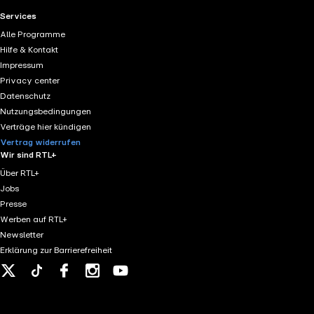
RTL+ useful links.
Services
Alle Programme
Hilfe & Kontakt
Impressum
Privacy center
Datenschutz
Nutzungsbedingungen
Verträge hier kündigen
Vertrag widerrufen
Wir sind RTL+
Über RTL+
Jobs
Presse
Werben auf RTL+
Newsletter
Erklärung zur Barrierefreiheit
X
Tiktok
Facebook
Instagram
Youtube