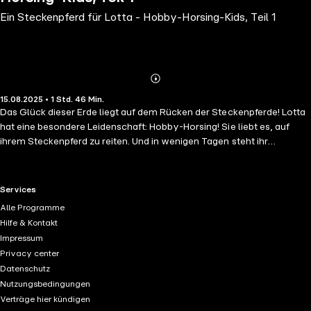
Ein Steckenpferd für Lotta - Hobby-Horsing-Kids, Teil 1
Abonnieren
Mehr
15.08.2025 • 1 Std. 46 Min.
Details
Das Glück dieser Erde liegt auf dem Rücken der Steckenpferde! Lotta
hat eine besondere Leidenschaft: Hobby-Horsing! Sie liebt es, auf
ihrem Steckenpferd zu reiten. Und in wenigen Tagen steht ihr
allererstes Turnier an - mit Hindernissen, mehreren Prüfungen und
sogar einer richtigen Preisverleihung! Lotta ist ganz aufgeregt. Aber
sie hat auch Angst: Ob alles gut gehen wird? Doch dann entdeckt
RTL+ useful links.
Services
Lotta das schönste Steckenpferd, das sie je gesehen hat ... Tauche mit
Alle Programme
Lotta und ihren Freundinnen in die Welt der Steckenpferde ein!
Hilfe & Kontakt
Impressum
Privacy center
Datenschutz
Nutzungsbedingungen
Verträge hier kündigen