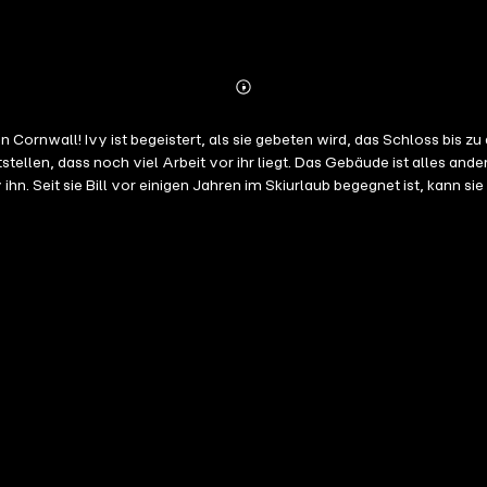
Abonnieren
Mehr
Details
 Cornwall! Ivy ist begeistert, als sie gebeten wird, das Schloss bis 
stellen, dass noch viel Arbeit vor ihr liegt. Das Gebäude ist alles and
ihn. Seit sie Bill vor einigen Jahren im Skiurlaub begegnet ist, kann si
nen auf sie warten, die sie definitiv nicht eingeplant hatte.