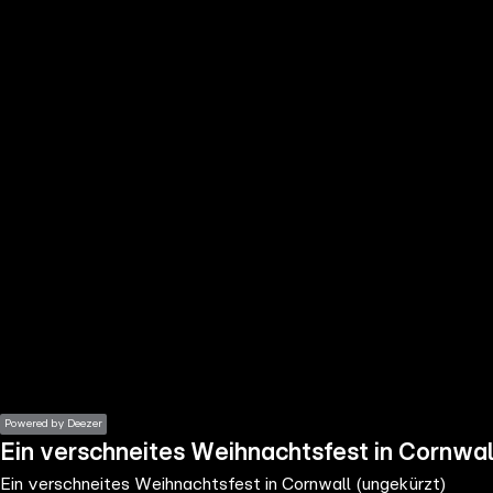
the
h page
 main
nt
the
ibility
ment
Powered by Deezer
Ein verschneites Weihnachtsfest in Cornwal
Ein verschneites Weihnachtsfest in Cornwall (ungekürzt)