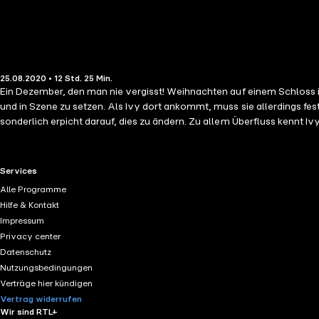
25.08.2020 • 12 Std. 25 Min.
Ein Dezember, den man nie vergisst! Weihnachten auf einem Schloss in
und in Szene zu setzen. Als Ivy dort ankommt, muss sie allerdings fest
sonderlich erpicht darauf, dies zu ändern. Zu allem Überfluss kennt Ivy 
miteinander verbringen. Sofort ist Ivy klar, dass hier einige Komplikatio
RTL+ useful links.
Services
Alle Programme
Hilfe & Kontakt
Impressum
Privacy center
Datenschutz
Nutzungsbedingungen
Verträge hier kündigen
Vertrag widerrufen
Wir sind RTL+