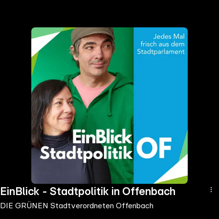
the
h page
 main
nt
the
ibility
ment
EinBlick - Stadtpolitik in Offenbach
DIE GRÜNEN Stadtverordneten Offenbach