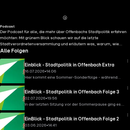
Abspielen
Mehr
Podcast
Details
Der Podcast für alle, die mehr über Offenbachs Stadtpolitik erfahren
möchten: Mit grünem Blick schauen wir auf die letzte
Stadtverordnetenversammlung und erläutern was, warum, wie
entschieden wird. Außerdem gibt es ein Einblicke zu Dingen, die hinter
Alle Folgen
den Kulissen geschehen und wir erklären, was (grüne)
Stadtverordnete so machen.
Einblick - Stadtpolitik in Offenbach Extra
16.07.2026
•
14:06
Hier kommt eine Sommer-Sonderfolge - während
andere Podcasts aus dem Urlaub senden, gibt es bei
uns: Fakten, Fakten, Fakten! Wer mehr über
EinBlick - Stadtpolitik in Offenbach Folge 3
Abfangjäger, Papierflieger und sonstige Anträge und
02.07.2026
•
19:56
Beschlüsse wissen will, ist hier genau richtig.
In der letzten Sitzung vor der Sommerpause ging es
hitzig zu und es wurde lange getagt mit jeder Menge
kurzfristigen Anträgen aller Art. Bei über 30 Grad ging
EinBlick - Stadtpolitik in Offenbach Folge 2
es vor allem um die Kürzungen der Landesregierung
03.06.2026
•
14:41
an Schulen und Kitas. Das Ergebnis stimmt uns