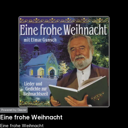
the
h page
 main
nt
the
ibility
ment
Powered by Deezer
Eine frohe Weihnacht
Eine frohe Weihnacht