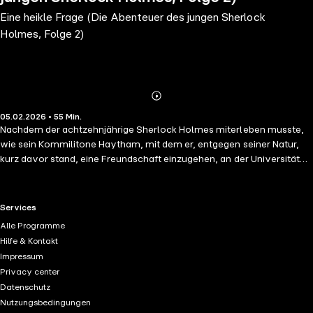
Eine heikle Frage (Die Abenteuer des jungen Sherlock
Holmes, Folge 2)
Abonnieren
Mehr
05.02.2026 • 55 Min.
Details
Nachdem der achtzehnjährige Sherlock Holmes miterleben musste,
wie sein Kommilitone Haytham, mit dem er, entgegen seiner Natur,
kurz davor stand, eine Freundschaft einzugehen, an der Universität
von Oxford von einem Unbekannten ermordet wurde, fällt es ihm
schwer, in seinen Alltag zurück zu finden. Die Ferien, die er,
vorwiegend seiner Mutter zuliebe auf dem Landsitz der Familie
RTL+ useful links.
Services
zubringt, versprechen, ihm einigen Abstand zu der Tragödie zu
Alle Programme
gewinnen. Sein älterer Bruder Mycroft ist zur selben Zeit aus London
Hilfe & Kontakt
angereist. Als Sherlock erfährt, dass dieser in beruflicher Verbindung
Impressum
zu Lord Bayworth, Haytham's Vater steht, kann er nicht anders, als
Privacy center
erneut in das düstere Mysterium einzutauchen, das den Tod seines
Datenschutz
Freundes umgibt. Sein scharfer Verstand führt ihn schnell vorwärts,
Nutzungsbedingungen
auf dem Weg zur Lösung des Rätsels, doch ist dieser Weg gefährlich