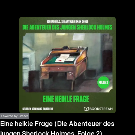
the
h page
 main
nt
the
ibility
ment
Powered by Deezer
Eine heikle Frage (Die Abenteuer des
jungen Sherlock Holmes, Folge 2)