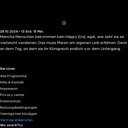
Abonnieren
Mehr
28.10.2024 • 13 Std. 15 Min.
Details
Manche Menschen bekommen kein Happy End, egal, wie sehr sie es
vielleicht verdienen. Das muss Maren am eigenen Leib erfahren. Denn
an dem Tag, an dem sie ihr Königreich endlich vor dem Untergang
bewahren will, kehren die Sommerrosen nach Beli zurück und alles
versinkt im Chaos. Um Beli und ihr eigenes Land zu retten, muss
Maren zusammen mit den Schwarzen Witwen den verschollenen
RTL+ useful links.
Services
Schatz des Rabenprinzen finden – und ausgerechnet Will soll sie auf
Alle Programme
dieser Mission begleiten. Doch Maren würde lieber mit dunkler Magie
Hilfe & Kontakt
spielen, als den Mann wiederzusehen, dem sie ihr jüngstes Elend zu
Impressum
verdanken hat. Und so trifft sie eine Entscheidung, die sie weit mehr
Privacy center
als ihr Leben kosten könnte. Denn jeder Fluch hat seinen Preis, ganz
Datenschutz
gleich, wie schön er funkelt. Die herzzerreißende Fortsetzung des
Nutzungsbedingungen
TikTok-Hits: Ein Schloss aus Silber und Scherben *Triggerwarnung:
Verträge hier kündigen
Toxische Schönheitsideale, Body- und Fatshaming, Mobbing sowie
Vertrag widerrufen
Essstörungen
Wir sind RTL+