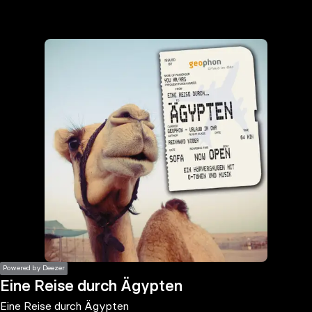
the
h page
 main
nt
the
ibility
ment
Powered by Deezer
Eine Reise durch Ägypten
Eine Reise durch Ägypten