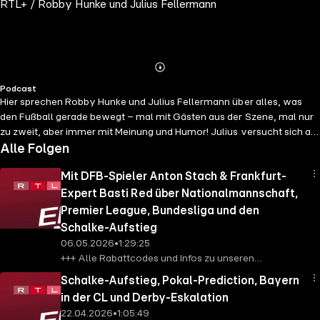
RTL+ / Robby Hunke und Julius Fellermann
Abspielen
Mehr
Podcast
Details
Hier sprechen Robby Hunke und Julius Fellermann über alles, was
den Fußball gerade bewegt – mal mit Gästen aus der Szene, mal nur
zu zweit, aber immer mit Meinung und Humor! Julius versucht sich am
journalistischen Deep Dive, manchmal gehts aber nicht über random
Alle Folgen
Wortspiele hinaus. Robby kommt mit dem emotionalen
Mit DFB-Spieler Anton Stach & Frankfurt-
Kommentatoren-Feuer und kloppt Dinge raus wie Jürgen (Thema
Wortspiele). Es geht um strittige Entscheidungen, verrückte
Expert Basti Red über Nationalmannschaft,
Wendungen, Fanthemen und chaotische Content-Momente. Dazu
Premier League, Bundesliga und den
gibt’s Insights, die überraschen und immer nah an der Community
Schalke-Aufstieg
sind. Abfahrt Freunde, wir freuen uns! Dieser Podcast wird vermarktet
06.05.2026
•
1:29:25
von Julep Media: sales@julep.de
+++ Alle Rabattcodes und Infos zu unseren
Werbepartnern findet ihr hier:
Schalke-Aufstieg, Pokal-Prediction, Bayern
https://linktr.ee/einfachmachenpodcast +++ Neue
in der CL und Derby-Eskalation
Folge – und die hat es in sich! Anton Stach gibt
22.04.2026
•
1:05:49
seltene Einblicke in sein Leben in der Premier League