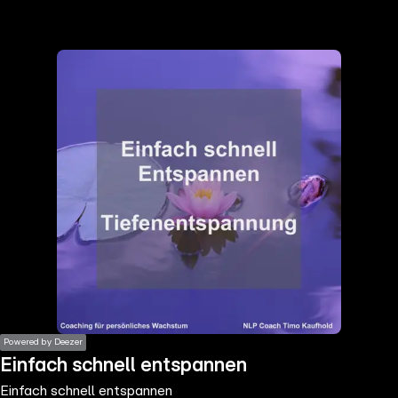
the
h page
 main
nt
the
ibility
ment
Powered by Deezer
Einfach schnell entspannen
Einfach schnell entspannen