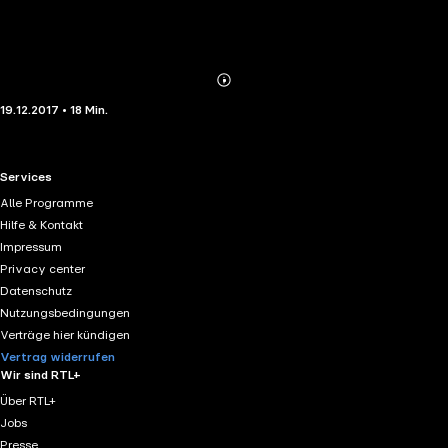
Abonnieren
Mehr
19.12.2017 • 18 Min.
Details
RTL+ useful links.
Services
Alle Programme
Hilfe & Kontakt
Impressum
Privacy center
Datenschutz
Nutzungsbedingungen
Verträge hier kündigen
Vertrag widerrufen
Wir sind RTL+
Über RTL+
Jobs
Presse