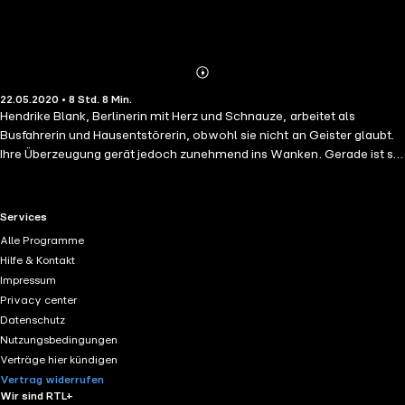
Abonnieren
Mehr
22.05.2020 • 8 Std. 8 Min.
Details
Hendrike Blank, Berlinerin mit Herz und Schnauze, arbeitet als
Busfahrerin und Hausentstörerin, obwohl sie nicht an Geister glaubt.
Ihre Überzeugung gerät jedoch zunehmend ins Wanken. Gerade ist sie
nach ihrer Scheidung wieder etwas zur Ruhe gekommen, als ihr ein
Mann mit zweifelhaftem Interesse an ihrem verstorbenen Vater
auflauert. Und als sie in Mitte ein Haus von Geistern befreien soll,
RTL+ useful links.
Services
stolpert sie auch noch über Leichen. Hängen die mysteriösen Vorfälle
Alle Programme
zusammen? Fieberhaft sucht Hendrike nach einer logischen Erklärung
Hilfe & Kontakt
...
Impressum
Privacy center
Datenschutz
Nutzungsbedingungen
Verträge hier kündigen
Vertrag widerrufen
Wir sind RTL+