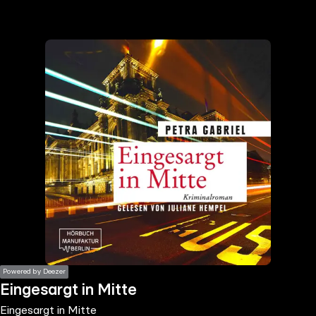
the
h page
 main
nt
the
ibility
ment
Powered by Deezer
Eingesargt in Mitte
Eingesargt in Mitte