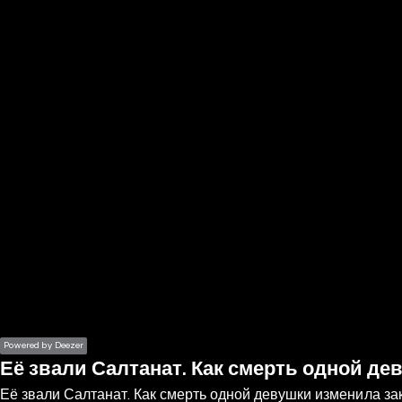
the
h page
 main
nt
the
ibility
ment
Powered by Deezer
Её звали Салтанат. Как смерть одной д
Её звали Салтанат. Как смерть одной девушки изменила з