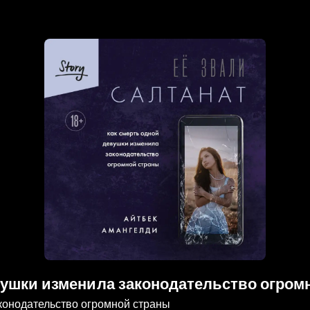
евушки изменила законодательство огром
аконодательство огромной страны