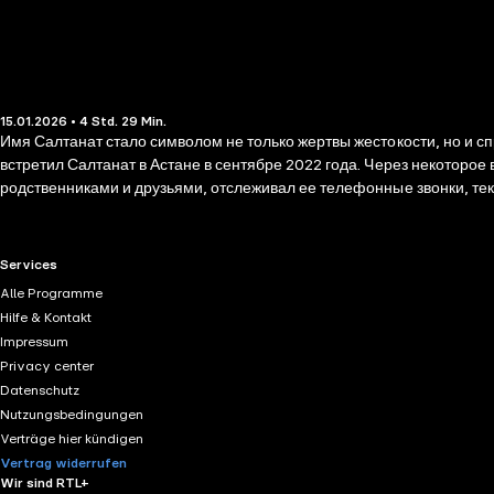
15.01.2026 • 4 Std. 29 Min.
Имя Салтанат стало символом не только жертвы жестокости, но и с
встретил Салтанат в Астане в сентябре 2022 года. Через некоторое
родственниками и друзьями, отслеживал ее телефонные звонки, тек
что устала от таких отношений и окончательно решила уйти от Бишимбаева. В ответ муж стал ее избивать… Аудиоверсию озвуч
подруга Аида, которые поделились личными воспоминаниями.
RTL+ useful links.
Services
Alle Programme
Hilfe & Kontakt
Impressum
Privacy center
Datenschutz
Nutzungsbedingungen
Verträge hier kündigen
Vertrag widerrufen
Wir sind RTL+