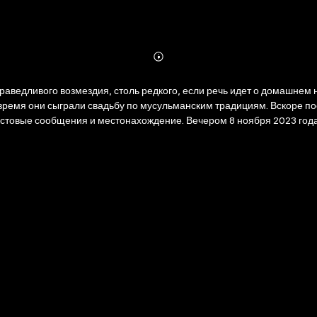
Abonnieren
Mehr
Details
праведливого возмездия, столь редкого, если речь идет о домашне
 время они сыграли свадьбу по мусульманским традициям. Вскоре по
стовые сообщения и местонахождение. Вечером 8 ноября 2023 года 
или брат Салтанат и автор книги Айтбек Амангелди, а также её близкая