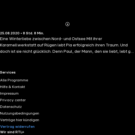
Abonnieren
Mehr
25.08.2020 • 8 Std. 8 Min.
Details
Eine Winterliebe zwischen Nord- und Ostsee Mit ihrer
Karamellwerkstatt auf Rügen lebt Pia erfolgreich ihren Traum. Und
doch ist sie nicht glücklich. Denn Paul, der Mann, den sie liebt, lebt gut
fünfhundert Kilometer entfernt auf der Insel Juist. Als ihre Großmutter
sie bittet, sie auf eine Reise zu den Orten ihrer Kindheit zu begleiten,
sagt Pia zu. Eine Auszeit mit ihrer Oma ist genau das, was sie jetzt
RTL+ useful links.
Services
braucht. Gemeinsam begeben sie sich auf Spurensuche in die
Alle Programme
Vergangenheit. Dabei entdecken sie eine Liebesgeschichte, die Zeit
Hilfe & Kontakt
und Grenzen überdauert hat – und bis heute nachwirkt.
Impressum
Privacy center
Datenschutz
Nutzungsbedingungen
Verträge hier kündigen
Vertrag widerrufen
Wir sind RTL+