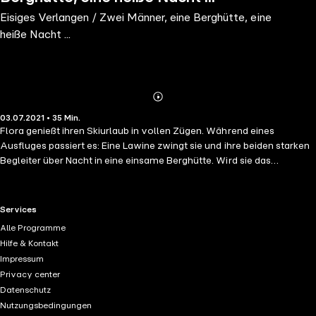
Eisiges Verlangen / Zwei Männer, eine Berghütte, eine
heiße Nacht ...
Abonnieren
Mehr
03.07.2021 • 35 Min.
Details
Flora genießt ihren Skiurlaub in vollen Zügen. Während eines
Ausfluges passiert es: Eine Lawine zwingt sie und ihre beiden starken
Begleiter über Nacht in eine einsame Berghütte. Wird sie das
verlockende Angebot der Männer für eine erfahrungsreiche Nacht
annehmen? Eine blue panther books Erotik Audio Story voller Sex,
Begierde und Leidenschaft! Gelesen von Veruschka Blum Regie:
RTL+ useful links.
Services
Berthold Heiland anther books ...
Alle Programme
Hilfe & Kontakt
Impressum
Privacy center
Datenschutz
Nutzungsbedingungen