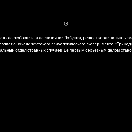
Abonnieren
Mehr
Details
ластного любовника и деспотичной бабушки, решает кардинально из
ъявляет о начале жестокого психологического эксперимента «Трина
тальный отдел странных случаев. Ее первым серьезным делом стано
усски! На фоне сломанных судеб и жестоких психологических игр
онтроля в новую, но не менее опасную жизнь. Ее интуиция, гранича
вращает человеческие жизни в свой личный научный опыт под наз