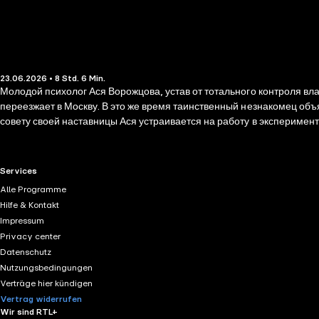
23.06.2026 • 8 Std. 6 Min.
Молодой психолог Ася Ворожцова, устав от тотального контроля в
переезжает в Москву. В это же время таинственный незнакомец об
совету своей наставницы Ася устраивается на работу в эксперимен
Полагаясь на свою уникальную интуицию, девушка берется за бесперспективное, казалось бы, дело… «Секретные материалы» по-р
разворачивается история Аси Ворожцовой, бегущей от тотального к
и безжалостным манипулятором — Экспериментатором, который пре
RTL+ useful links.
Services
Alle Programme
Hilfe & Kontakt
Impressum
Privacy center
Datenschutz
Nutzungsbedingungen
Verträge hier kündigen
Vertrag widerrufen
Wir sind RTL+