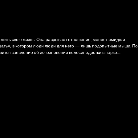
менить свою жизнь. Она разрывает отношения, меняет имидж и
дцать», в котором люди люди для него — лишь подопытные мыши. По
вится заявление об исчезновении велосипедистки в парке.
щая с даром, становится главным оружием в поединке с гениальным
ванием «Тринадцать».