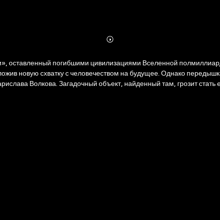
Abonnieren
Mehr
Details
уки», оставленный погибшими цивилизациями Вселенной полмиллиа
отложив новую схватку с человечеством на будущее. Однако переды
рислава Волкова. Загадочный объект, найденный там, грозит стать
аются связанными с тем, что происходит сейчас в миллионах светов