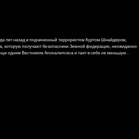
рда лет назад и подчиненный террористом Куртом Шнайдером,
шка, которую получают безопасники Земной федерации, неожиданно
 еще одним Вестником Апокалипсиса и таит в себе не меньшую
ых лет от нее, у звезды Тревожная.