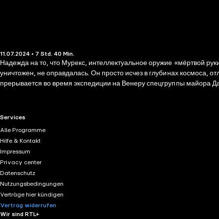
11.07.2024 • 7 Std. 40 Min.
Надежда на то, что Мурекс, интеллектуальное оружие «мёртвой р
уничтожен, не оправдалась. Он просто исчез в глубинах космоса, 
прерывается во время экспедиции на Венеру спецгруппы майора Да
опасность. И странным образом события в Солнечной системе оказыв
RTL+ useful links.
Services
Alle Programme
Hilfe & Kontakt
Impressum
Privacy center
Datenschutz
Nutzungsbedingungen
Verträge hier kündigen
Vertrag widerrufen
Wir sind RTL+