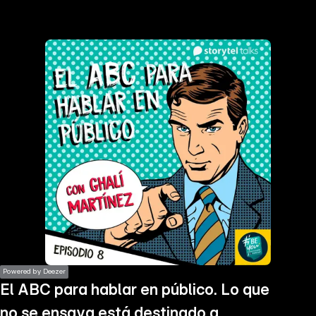
the
h page
 main
nt
the
ibility
ment
Powered by Deezer
El ABC para hablar en público. Lo que
no se ensaya está destinado a