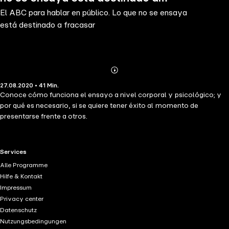
El ABC para hablar en público. Lo que no se ensaya
fracasar
está destinado a fracasar
Abonnieren
Mehr
27.08.2020 • 41 Min.
Details
Conoce cómo funciona el ensayo a nivel corporal y psicológico; y
por qué es necesario, si se quiere tener éxito al momento de
presentarse frente a otros.
RTL+ useful links.
Services
Alle Programme
Hilfe & Kontakt
Impressum
Privacy center
Datenschutz
Nutzungsbedingungen