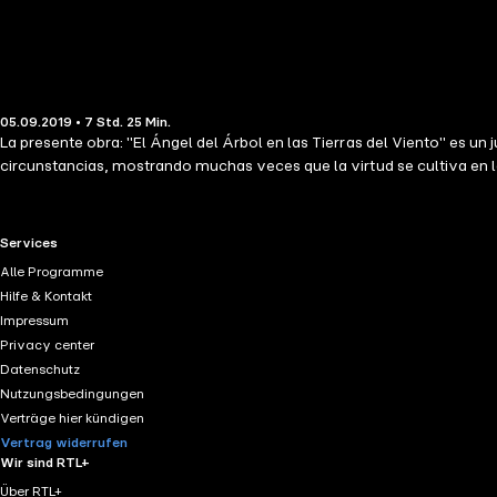
05.09.2019 • 7 Std. 25 Min.
La presente obra: "El Ángel del Árbol en las Tierras del Viento" es un
circunstancias, mostrando muchas veces que la virtud se cultiva en l
RTL+ useful links.
Services
Alle Programme
Hilfe & Kontakt
Impressum
Privacy center
Datenschutz
Nutzungsbedingungen
Verträge hier kündigen
Vertrag widerrufen
Wir sind RTL+
Über RTL+