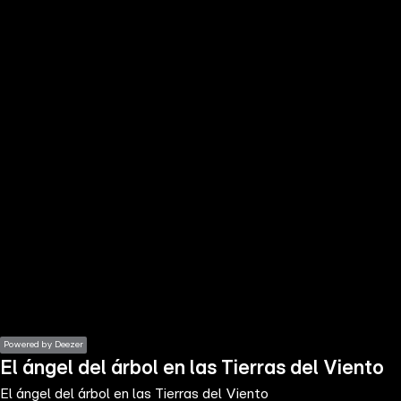
the
h page
 main
nt
the
ibility
ment
Powered by Deezer
El ángel del árbol en las Tierras del Viento
El ángel del árbol en las Tierras del Viento