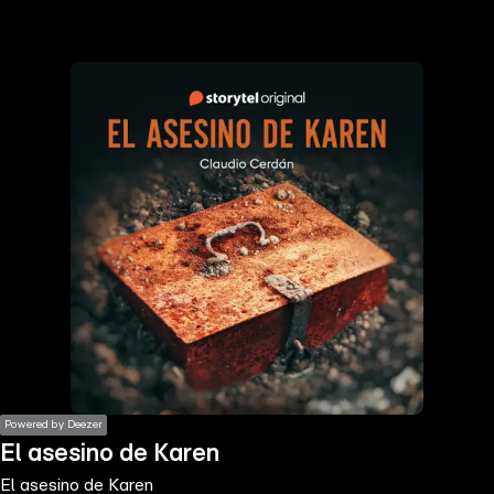
the
h page
 main
nt
the
ibility
ment
Powered by Deezer
El asesino de Karen
El asesino de Karen