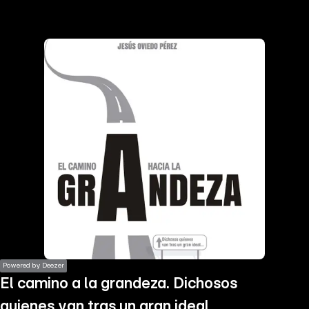
the
h page
 main
nt
the
ibility
ment
Powered by Deezer
El camino a la grandeza. Dichosos
quienes van tras un gran ideal...