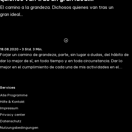
El camino a la grandeza. Dichosos quienes van tras un
gran ideal...
Abonnieren
Mehr
18.08.2020 • 3 Std. 3 Min.
Details
Forjar un camino de grandeza, parte, sin lugar a dudas, del hábito de
dar lo mejor de sí, en todo tiempo y en toda circunstancia. Dar lo
mejor en el cumplimiento de cada una de mis actividades en el
campo personal, profesional y empresarial. Dar lo mejor me ha
abierto senderos para comprender, para saber, para elegir con
claridad, y para poder participar en el progreso de todos. Mi norte en
RTL+ useful links.
Services
la vida ha sido dar lo mejor, aplicando mi filosofía, compendiada en
Alle Programme
principios, valores y actitudes, y enfatizando que la gente no es
Hilfe & Kontakt
buena ni mala en sí: sencilla- mente se guía por un estilo en la
Impressum
dirección de su vida. Es mi propósito compartir mi filosofía y mi estilo
Privacy center
de actuar a quienes lean la presente obra.
Datenschutz
Nutzungsbedingungen