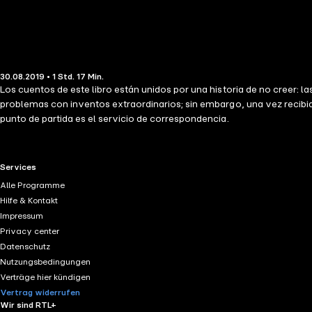
30.08.2019 • 1 Std. 17 Min.
Los cuentos de este libro están unidos por una historia de no creer: 
problemas con inventos extraordinarios; sin embargo, una vez recibid
punto de partida es el servicio de correspondencia.
RTL+ useful links.
Services
Alle Programme
Hilfe & Kontakt
Impressum
Privacy center
Datenschutz
Nutzungsbedingungen
Verträge hier kündigen
Vertrag widerrufen
Wir sind RTL+