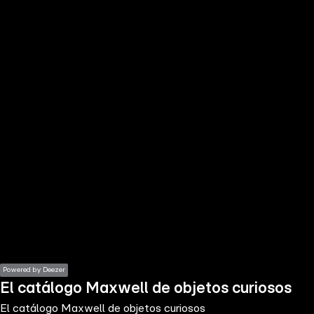
the
h page
 main
nt
the
ibility
ment
Powered by Deezer
El catálogo Maxwell de objetos curiosos
El catálogo Maxwell de objetos curiosos