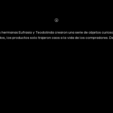
Abonnieren
Mehr
Details
las hermanas Eufrasia y Teodolinda crearon una serie de objetos curio
os, los productos solo trajeron caos a la vida de los compradores. D