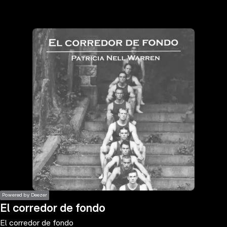
the
h page
 main
nt
the
ibility
ment
Powered by Deezer
El corredor de fondo
El corredor de fondo