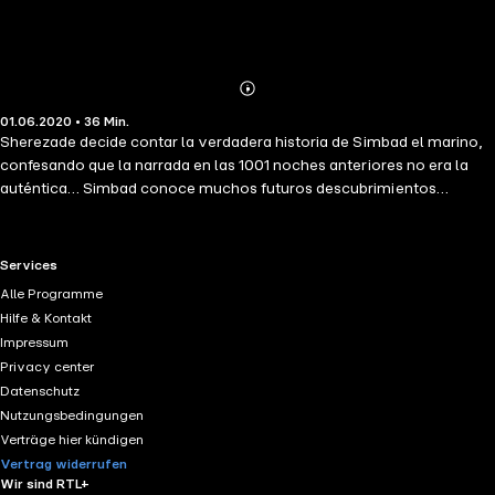
Abonnieren
Mehr
01.06.2020 • 36 Min.
Details
Sherezade decide contar la verdadera historia de Simbad el marino,
confesando que la narrada en las 1001 noches anteriores no era la
auténtica… Simbad conoce muchos futuros descubrimientos
científicos a lo largo de sus viajes, y Sherezade describe lo que el
marino observa: comarcas extraordinarias, plantas de propiedades
extrañas, animales parásitos, trenes, incubadoras, autómatas, la
RTL+ useful links.
Services
máquina de Babbage, el electrotipo, las pilas, experimentos de física,
Alle Programme
etc.
Hilfe & Kontakt
Impressum
Privacy center
Datenschutz
Nutzungsbedingungen
Verträge hier kündigen
Vertrag widerrufen
Wir sind RTL+