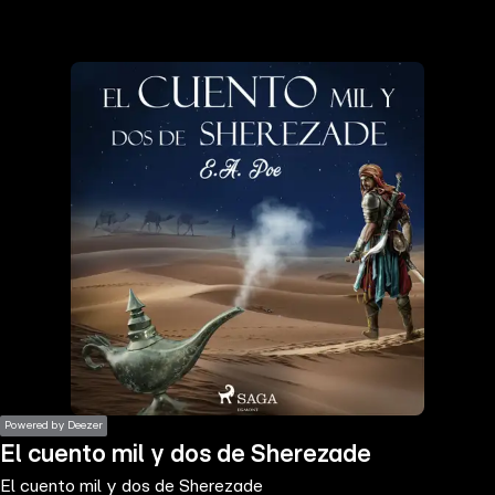
the
h page
 main
nt
the
ibility
ment
Powered by Deezer
El cuento mil y dos de Sherezade
El cuento mil y dos de Sherezade