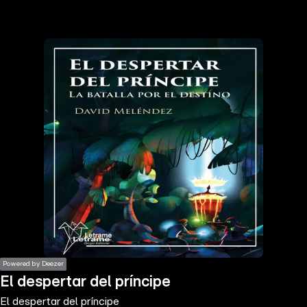
the
h page
 main
nt
the
ibility
ment
Powered by Deezer
El despertar del príncipe
El despertar del príncipe