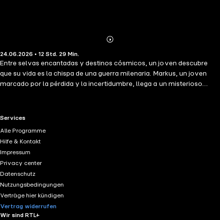
Abonnieren
Mehr
24.06.2026 • 12 Std. 29 Min.
Details
Entre selvas encantadas y destinos cósmicos, un joven descubre
que su vida es la chispa de una guerra milenaria. Markus, un joven
marcado por la pérdida y la incertidumbre, llega a un misterioso
albergue amazónico sin saber que el corazón de la selva oculta
mucho más que belleza: allí, realidades paralelas, criaturas insólitas
y fuerzas invisibles lo esperan. Lo que comienza como una travesía
RTL+ useful links.
Services
de reencuentros y anécdotas extrañas, pronto se transforma en una
Alle Programme
carrera contra el tiempo por descifrar su verdadero origen y la
Hilfe & Kontakt
amenaza que se cierne sobre la humanidad. Bajo la guía de su
Impressum
excéntrico padrino Jacob, y entre encuentros con lechuzas espías,
Privacy center
brujas dormidas y paraísos ocultos, Markus empieza a vislumbrar su
Datenschutz
destino: convertirse en el Príncipe Planetario, el único capaz de
Nutzungsbedingungen
restaurar el equilibrio universal.
Verträge hier kündigen
Vertrag widerrufen
Wir sind RTL+