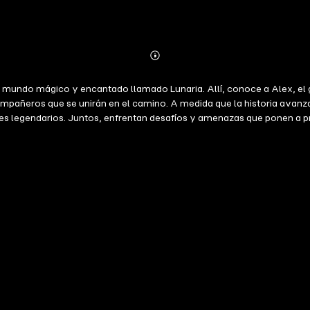
Abonnieren
Mehr
Details
 un mundo mágico y encantado llamado Lunaria. Allí, conoce a Alex, e
compañeros que se unirán en el camino. A medida que la historia avanz
s legendarios. Juntos, enfrentan desafíos y amenazas que ponen a prue
a Gema de la Eternidad, una fuente de poder mágico. Con la ayuda de 
unaria. A lo largo de la historia vemos el poder de la magia y el amo
a leyenda de Lunaria perdurará en el corazón de quienes creen en la mag