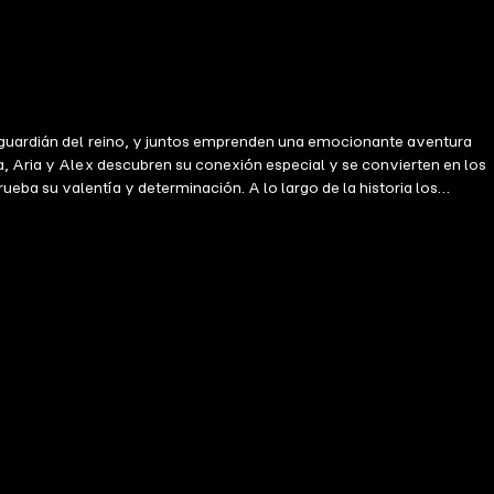
l guardián del reino, y juntos emprenden una emocionante aventura
a, Aria y Alex descubren su conexión especial y se convierten en los
ba su valentía y determinación. A lo largo de la historia los
sus amigos, logran derrotar al hechicero oscuro y preservar el
r verdadero, que nunca se desvanecerá mientras existan sueños por
ia, la fantasía y la luz de las estrellas.