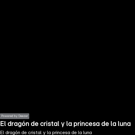
the
h page
 main
nt
the
ibility
ment
Powered by Deezer
El dragón de cristal y la princesa de la luna
El dragón de cristal y la princesa de la luna