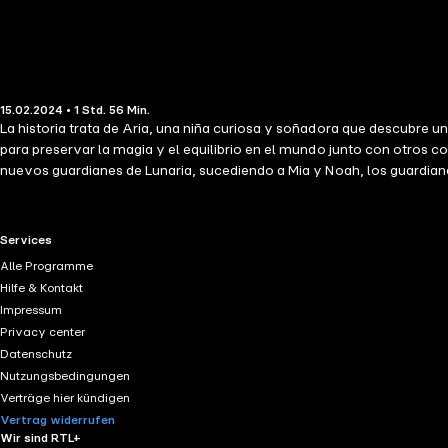
15.02.2024 • 1 Std. 56 Min.
La historia trata de Aria, una niña curiosa y soñadora que descubre
para preservar la magia y el equilibrio en el mundo junto con otros 
nuevos guardianes de Lunaria, sucediendo a Mia y Noah, los guardiane
protagonistas deben enfrentar a Ethan y su malvado plan para robar l
equilibrio en Lunaria para así poder continuar siendo guardianes de L
soñar y corazones dispuestos a abrirse a las maravillas del universo. L
RTL+ useful links.
Services
Alle Programme
Hilfe & Kontakt
Impressum
Privacy center
Datenschutz
Nutzungsbedingungen
Verträge hier kündigen
Vertrag widerrufen
Wir sind RTL+