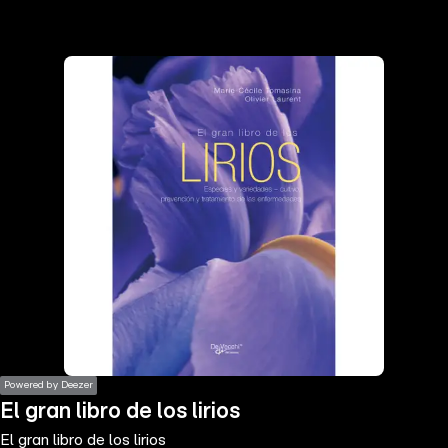
the
h page
 main
nt
the
ibility
ment
Powered by Deezer
El gran libro de los lirios
El gran libro de los lirios