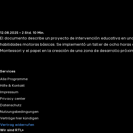
12.08.2025 • 2 Std. 10 Min.
El documento describe un proyecto de intervención educativa en una
habilidades motoras básicas. Se implementó un taller de ocho horas
Montessori y el papel en la creación de una zona de desarrollo próx
relevancia en el desarrollo integral infantil, especialmente en el p
confluyendo en un aprendizaje social. Al finalizar, el 80% de los part
especialistas. Se sugiere a los docentes integrar actividades lúdicas e
RTL+ useful links.
Services
Alle Programme
Hilfe & Kontakt
Impressum
Privacy center
Datenschutz
Nutzungsbedingungen
Verträge hier kündigen
Vertrag widerrufen
Wir sind RTL+