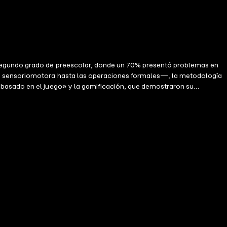
 segundo grado de preescolar, donde un 70% presentó problemas en
apa sensoriomotora hasta las operaciones formales—, la metodología
 basado en el juego» y la gamificación, que demostraron su
 la vinculación con el conocimiento del propio cuerpo y el de otros,
e observaron mejoras significativas por lo que fue referido a