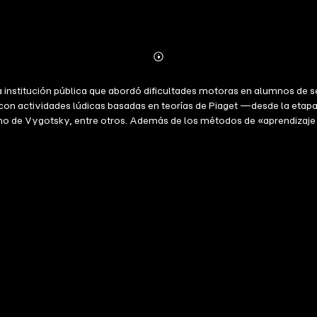
Abonnieren
Mehr
Details
 institución pública que abordó dificultades motoras en alumnos de
 con actividades lúdicas basadas en teorías de Piaget —desde la et
imo de Vygotsky, entre otros. Además de los métodos de «aprendizaje
rogreso psicomotor y emocional de los niños, como elemento clave para
icipantes mejoró sus habilidades, mientras que en el 20% restante no s
n su enseñanza para potenciar el desarrollo integral de los niños.