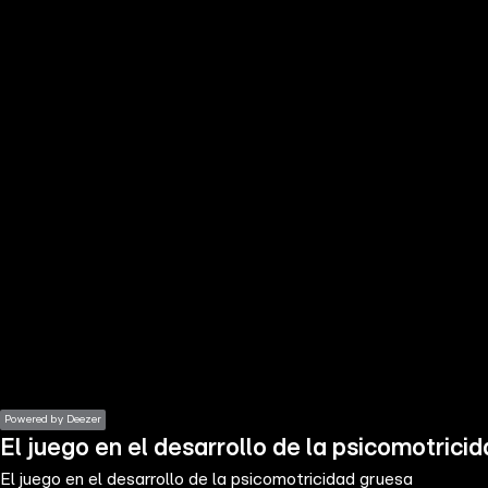
the
h page
 main
nt
the
ibility
ment
Powered by Deezer
El juego en el desarrollo de la psicomotrici
El juego en el desarrollo de la psicomotricidad gruesa