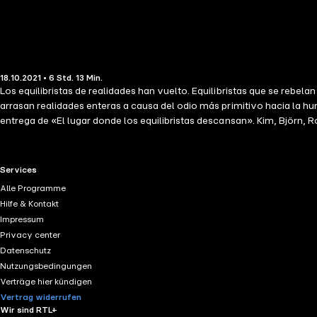
18.10.2021 • 6 Std. 13 Min.
Los equilibristas de realidades han vuelto. Equilibristas que se reb
arrasan realidades enteras a causa del odio más primitivo hacia la 
entrega de «El lugar donde los equilibristas descansan». Kim, Björn, 
RTL+ useful links.
Services
Alle Programme
Hilfe & Kontakt
Impressum
Privacy center
Datenschutz
Nutzungsbedingungen
Verträge hier kündigen
Vertrag widerrufen
Wir sind RTL+