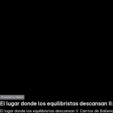
the
h page
 main
nt
the
ibility
ment
Powered by Deezer
El lugar donde los equilibristas descansan I
El lugar donde los equilibristas descansan II: Cantos de Ballen