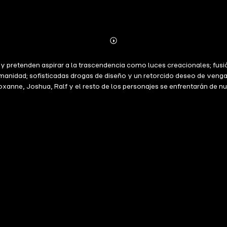
Abonnieren
Mehr
Details
elan y pretenden aspirar a la trascendencia como luces creacionales; 
humanidad; sofisticadas drogas de diseño y un retorcido deseo de ve
Roxanne, Joshua, Ralf y el resto de los personajes se enfrentarán de 