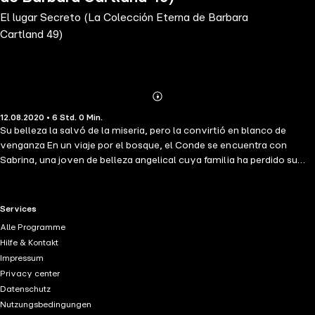
El lugar Secreto (La Colección Eterna de Barbara
Cartland 49)
Abonnieren
Mehr
12.08.2020 • 6 Std. 0 Min.
Details
Su belleza la salvó de la miseria, pero la convirtió en blanco de
venganza En un viaje por el bosque, el Conde se encuentra con
Sabrina, una joven de belleza angelical cuya familia ha perdido su
fortuna. Conmovido por su inocencia y bondad, el conde decide
llevarla a Londres para ofrecerle una nueva vida. Pero lo que
comienza como un acto de generosidad pronto se convierte en una
RTL+ useful links.
Services
pesadilla. En Londres, Sabrina se verá atrapada en una red de celos,
Alle Programme
envidias y oscuras intrigas urdidas por la malvada Lady Elaine. Solo
Hilfe & Kontakt
el amor del conde podrá protegerla de un destino fatal. En "El Lugar
Impressum
Secreto", Barbara Cartland teje una historia de romance, peligro y la
Privacy center
fuerza del espíritu humano para encontrar la felicidad en los lugares
Datenschutz
más inesperados.
Nutzungsbedingungen