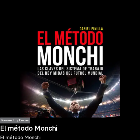
the
h page
 main
nt
the
ibility
ment
Powered by Deezer
El método Monchi
El método Monchi