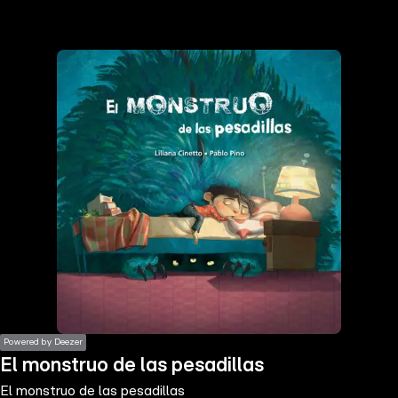
the
h page
 main
nt
the
ibility
ment
Powered by Deezer
El monstruo de las pesadillas
El monstruo de las pesadillas