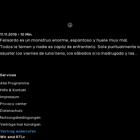
Abonnieren
Mehr
11.11.2019 • 10 Min.
Details
Felisardo es un monstruo enorme, espantoso y huele muy mal.
Todos le temen y nadie es capáz de enfrentarlo. Sale puntualmente a
asustar los viernes de luna llena, los sábados a la madrugada y las
noches de tormenta. Una noche, llega a la casa de ÉL con su valija
repleta de pesadillas (incluso la que nunca falla: la número 13), pero
no sería una noche como cualquier otra. Porque a partir de ÉL ya
RTL+ useful links.
Services
nada volvería a ser como antes.
Alle Programme
Hilfe & Kontakt
Impressum
Privacy center
Datenschutz
Nutzungsbedingungen
Verträge hier kündigen
Vertrag widerrufen
Wir sind RTL+