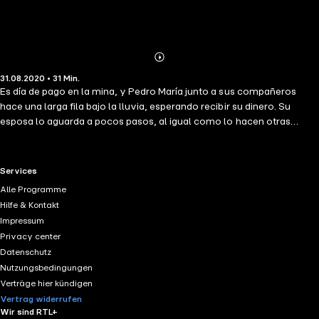
Abonnieren
Mehr
31.08.2020 • 31 Min.
Details
Es día de pago en la mina, y Pedro María junto a sus compañeros
hace una larga fila bajo la lluvia, esperando recibir su dinero. Su
esposa lo aguarda a pocos pasos, al igual como lo hacen otras
esposas, hijos y madres de los demás mineros.
RTL+ useful links.
Services
Alle Programme
Hilfe & Kontakt
Impressum
Privacy center
Datenschutz
Nutzungsbedingungen
Verträge hier kündigen
Vertrag widerrufen
Wir sind RTL+