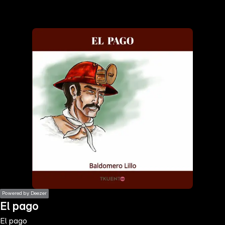
the
h page
 main
nt
the
ibility
ment
Powered by Deezer
El pago
El pago