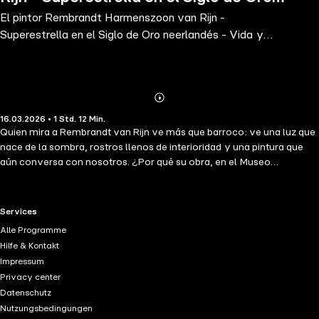
El pintor Rembrandt Harmenszoon van Rijn -
neerlandés - Vida y obra del pintor
Superestrella en el Siglo de Oro neerlandés - Vida y
barroco - Global B
obra del pintor barroco - Global B
Abonnieren
Mehr
16.03.2026 • 1 Std. 12 Min.
Details
Quien mira a Rembrandt van Rijn ve más que barroco: ve una luz que
nace de la sombra, rostros llenos de interioridad y una pintura que
aún conversa con nosotros. ¿Por qué su obra, en el Museo
Rembrandt y en las grandes colecciones del mundo, sigue
cautivando desde las aulas escolares hasta la universidad? Este libro
de no ficción invita a un viaje cultural, rico en datos, por el Siglo de
RTL+ useful links.
Services
Oro y el barroco neerlandés, narrado con claridad y observación
Alle Programme
precisa. A través de la biografía y de sus cuadros, aprenderá a mirar:
Hilfe & Kontakt
a situar con seguridad las obras, a entender por qué el autorretrato,
Impressum
la pintura de historia y el grabado de Rembrandt fijaron nuevos
Privacy center
estándares, y a descifrar la lógica artística de "La ronda de noche".
Datenschutz
Nacido el 15 de julio de 1606 en Leiden, Rembrandt mostró pronto una
Nutzungsbedingungen
mirada excepcional para la fisonomía y una audacia singular en el