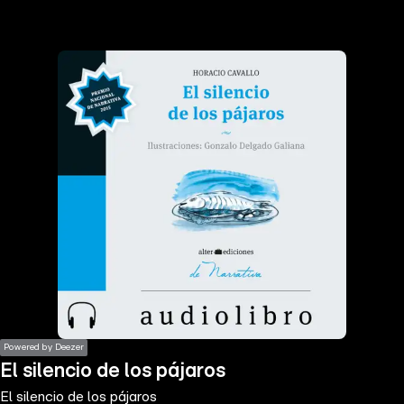
the
h page
 main
nt
the
ibility
ment
Powered by Deezer
El silencio de los pájaros
El silencio de los pájaros