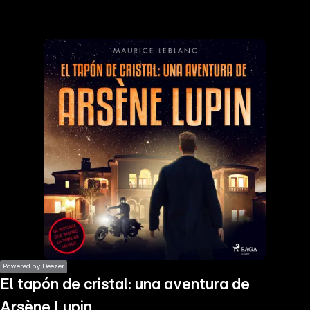
the
h page
 main
nt
the
ibility
ment
Powered by Deezer
El tapón de cristal: una aventura de
Arsène Lupin