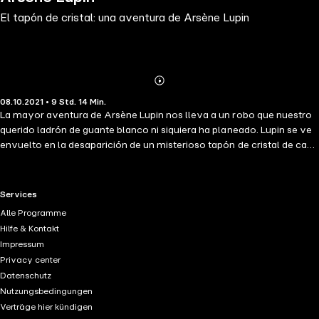
El tapón de cristal: una aventura de Arsène Lupin
Abonnieren
Mehr
08.10.2021 • 9 Std. 14 Min.
Details
La mayor aventura de Arsène Lupin nos lleva a un robo que nuestro
querido ladrón de guante blanco ni siquiera ha planeado. Lupin se ve
envuelto en la desaparición de un misterioso tapón de cristal de casa
de un potentado político. Sin embargo, ese tapón esconde un turbio
secreto. Lupin acabará dentro de una trama de corrupción política en
la que se jugará algo más que la libertad y la vida.
RTL+ useful links.
Services
Alle Programme
Hilfe & Kontakt
Impressum
Privacy center
Datenschutz
Nutzungsbedingungen
Verträge hier kündigen