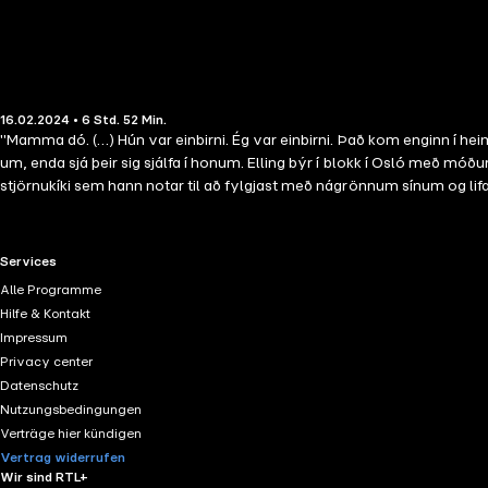
16.02.2024 • 6 Std. 52 Min.
"Mamma dó. (…) Hún var einbirni. Ég var einbirni. Það kom enginn í h
um, enda sjá þeir sig sjálfa í honum. Elling býr í blokk í Osló með mó
stjörnukíki sem hann notar til að fylgjast með nágrönnum sínum og lifa si
RTL+ useful links.
Services
Alle Programme
Hilfe & Kontakt
Impressum
Privacy center
Datenschutz
Nutzungsbedingungen
Verträge hier kündigen
Vertrag widerrufen
Wir sind RTL+