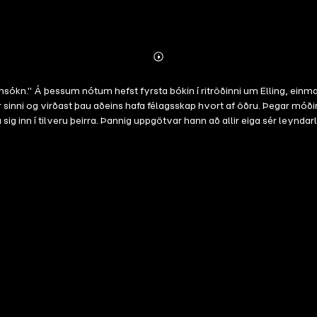
Abonnieren
Mehr
Details
eimsókn." Á þessum nótum hefst fyrsta bókin í ritröðinni um Elling, e
ður sinni og virðast þau aðeins hafa félagsskap hvort af öðru. Þegar mó
g inn í tilveru þeirra. Þannig uppgötvar hann að allir eiga sér leyndarlí