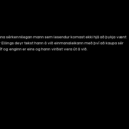
inmana sérkennilegan mann sem lesendur komast ekki hjá að þykja vænt
ðir Ellings deyr tekst hann á við einmanaleikann með því að kaupa sér
f og enginn er eins og hann virðist vera út á við.