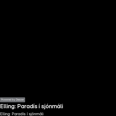
the
h page
 main
nt
the
ibility
ment
Powered by Deezer
Elling: Paradís í sjónmáli
Elling: Paradís í sjónmáli