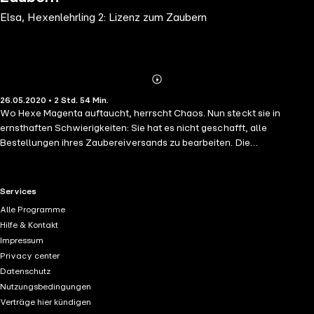
Elsa, Hexenlehrling 2: Lizenz zum Zaubern
Abonnieren
Mehr
26.05.2020 • 2 Std. 54 Min.
Details
Wo Hexe Magenta auftaucht, herrscht Chaos. Nun steckt sie in
ernsthaften Schwierigkeiten: Sie hat es nicht geschafft, alle
Bestellungen ihres Zaubereiversands zu bearbeiten. Die
Beschwerden häufen sich, und ihre Lizenz zum Zaubern ist in Gefahr.
Logisch, dass Elsa ihrer Hexenfreundin hilft. Gemeinsam machen sie
sich auf den Weg zum Zauberer-Bazar, um die fehlenden Zutaten für
RTL+ useful links.
Services
die Zaubertränke zu kaufen. Allerdings weicht ihnen ein ungebetener
Alle Programme
Begleiter nicht von der Seite: Ein schlechtgelaunter Dschinn, der
Hilfe & Kontakt
jeden beleidigt, der ihm über den Weg läuft. Und damit fängt das
Impressum
Abenteuer erst richtig an!
Privacy center
Datenschutz
Nutzungsbedingungen
Verträge hier kündigen