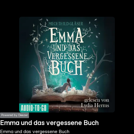
the
h page
 main
nt
the
ibility
ment
Powered by Deezer
Emma und das vergessene Buch
Emma und das vergessene Buch