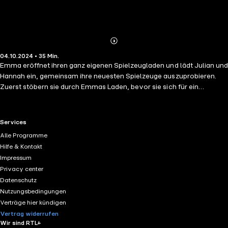
Abonnieren
Mehr
04.10.2024 • 35 Min.
Details
Emma eröffnet ihren ganz eigenen Spielzeugladen und lädt Julian und
Hannah ein, gemeinsam ihre neuesten Spielzeuge auszuprobieren.
Zuerst stöbern sie durch Emmas Laden, bevor sie sich für ein
spannendes Brettspiel entscheiden: Lotti Karotti! Mit viel Spaß und
Spannung wetteifern sie, wer als Erster ins Ziel kommt. Anschließend
geht es weiter mit einem riesigen XXL-Puzzle, bei dem alle drei
RTL+ useful links.
Services
zusammenarbeiten, um das bunte Bild zu vervollständigen.
Alle Programme
Hilfe & Kontakt
Impressum
Privacy center
Datenschutz
Nutzungsbedingungen
Verträge hier kündigen
Vertrag widerrufen
Wir sind RTL+