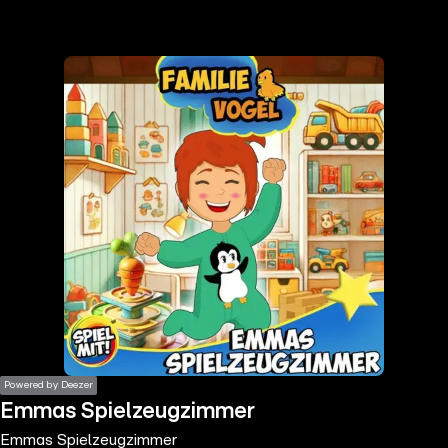
the
h page
 main
nt
the
ibility
ment
Powered by Deezer
Emmas Spielzeugzimmer
Emmas Spielzeugzimmer