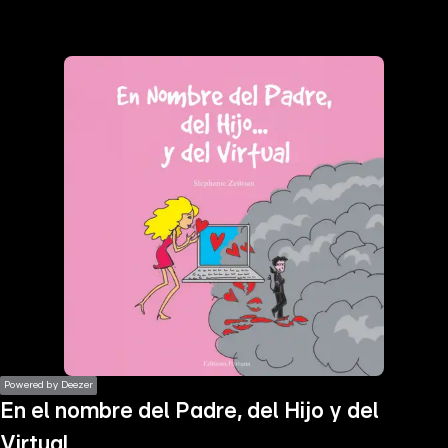
the
h page
 main
nt
the
ibility
ment
Powered by Deezer
En el nombre del Padre, del Hijo y del
Virtual