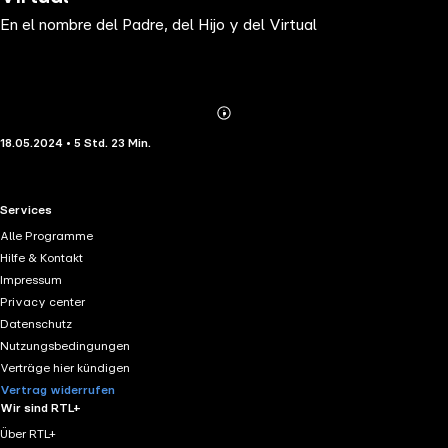
En el nombre del Padre, del Hijo y del Virtual
Abonnieren
Mehr
18.05.2024 • 5 Std. 23 Min.
Details
RTL+ useful links.
Services
Alle Programme
Hilfe & Kontakt
Impressum
Privacy center
Datenschutz
Nutzungsbedingungen
Verträge hier kündigen
Vertrag widerrufen
Wir sind RTL+
Über RTL+