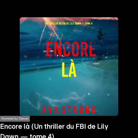
the
h page
 main
nt
the
ibility
ment
Powered by Deezer
Encore là (Un thriller du FBI de Lily
Dawn — tome 4)