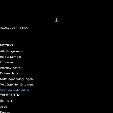
Abonnieren
Mehr
15.01.2026 • 16 Min.
Details
RTL+ useful links.
Services
Alle Programme
Hilfe & Kontakt
Impressum
Privacy center
Datenschutz
Nutzungsbedingungen
Verträge hier kündigen
Vertrag widerrufen
Wir sind RTL+
Über RTL+
Jobs
Presse