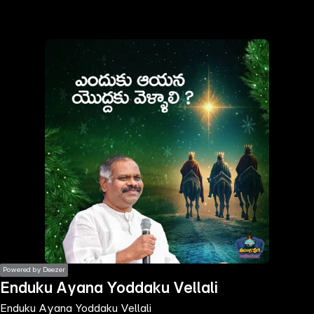
the
h page
 main
nt
the
ibility
ment
Powered by Deezer
Enduku Ayana Yoddaku Vellali
Enduku Ayana Yoddaku Vellali