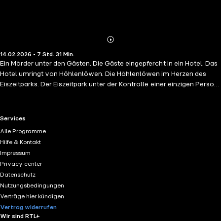
Abonnieren
Mehr
14.02.2026 • 7 Std. 31 Min.
Details
Ein Mörder unter den Gästen. Die Gäste eingepfercht in ein Hotel. Das
Hotel umringt von Höhlenlöwen. Die Höhlenlöwen im Herzen des
Eiszeitparks. Der Eiszeitpark unter der Kontrolle einer einzigen Person:
Der Leiche.
RTL+ useful links.
Services
Alle Programme
Hilfe & Kontakt
Impressum
Privacy center
Datenschutz
Nutzungsbedingungen
Verträge hier kündigen
Vertrag widerrufen
Wir sind RTL+