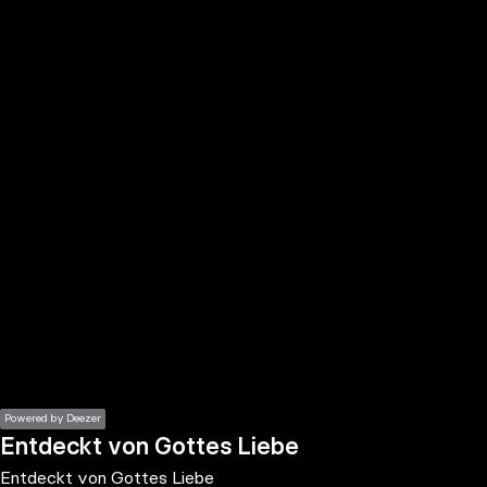
the
h page
 main
nt
the
ibility
ment
Powered by Deezer
Entdeckt von Gottes Liebe
Entdeckt von Gottes Liebe