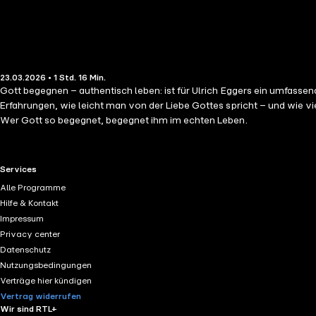
23.03.2026 • 1 Std. 16 Min.
Gott begegnen – authentisch leben: ist für Ulrich Eggers ein umfassen
Erfahrungen, wie leicht man von der Liebe Gottes spricht – und wie v
Wer Gott so begegnet, begegnet ihm im echten Leben.
RTL+ useful links.
Services
Alle Programme
Hilfe & Kontakt
Impressum
Privacy center
Datenschutz
Nutzungsbedingungen
Verträge hier kündigen
Vertrag widerrufen
Wir sind RTL+