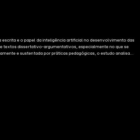
crita e o papel da inteligência artificial no desenvolvimento das
 de textos dissertativo-argumentativos, especialmente no que se
camente e sustentada por práticas pedagógicas, o estudo analisa
cisas e favorecendo o aprimoramento contínuo da escrita. Nesse
e vista a importância da mediação docente e da formação crítica dos
metodologias e concepções de ensino, reafirmando a escrita como
promisso com a escola pública e a busca por uma aprendizagem mais