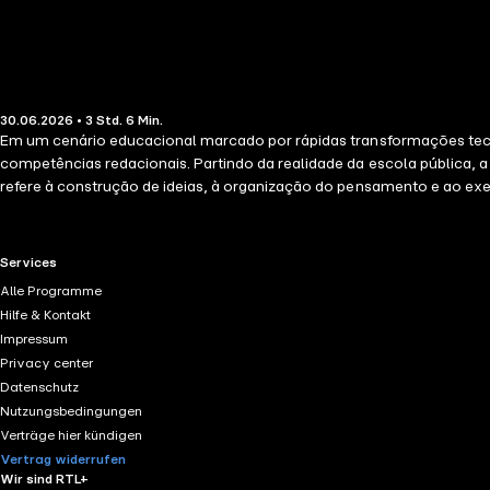
30.06.2026 • 3 Std. 6 Min.
Em um cenário educacional marcado por rápidas transformações tecnol
competências redacionais. Partindo da realidade da escola pública, 
refere à construção de ideias, à organização do pensamento e ao exe
como o uso de plataformas digitais pode contribuir para o acompanh
contexto, destaca-se o potencial da inteligência artificial como fe
estudantes. Mais do que discutir recursos tecnológicos, a obra con
RTL+ useful links.
Services
instrumento de transformação social. Trata-se de uma contribuição 
Alle Programme
significativa, autônoma e emancipadora.
Hilfe & Kontakt
Impressum
Privacy center
Datenschutz
Nutzungsbedingungen
Verträge hier kündigen
Vertrag widerrufen
Wir sind RTL+