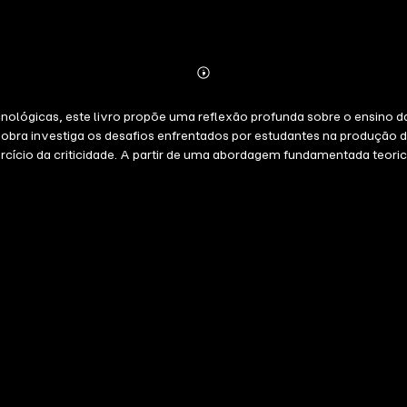
Abonnieren
Mehr
Details
ógicas, este livro propõe uma reflexão profunda sobre o ensino da es
a obra investiga os desafios enfrentados por estudantes na produção
rcício da criticidade. A partir de uma abordagem fundamentada teori
amento individualizado dos alunos, oferecendo devolutivas mais pre
rramenta de apoio ao processo de ensino e aprendizagem, sem perder d
vida educadores, pesquisadores e estudantes a repensarem práticas, 
significativa para o campo da educação, que articula inovação, com