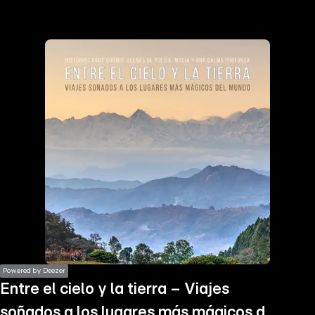
the
h page
 main
nt
the
ibility
ment
Powered by Deezer
Entre el cielo y la tierra – Viajes
soñados a los lugares más mágicos del