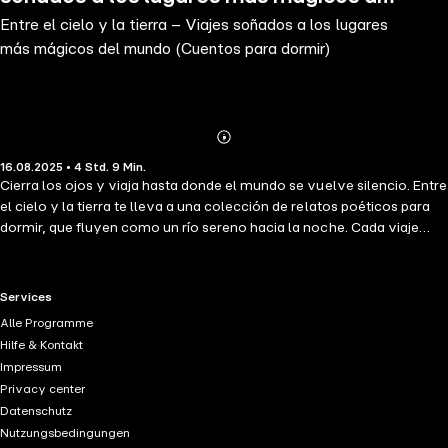
Entre el cielo y la tierra – Viajes soñados a los lugares
mundo (Cuentos para dormir)
más mágicos del mundo (Cuentos para dormir)
Abonnieren
Mehr
16.08.2025 • 4 Std. 9 Min.
Details
Cierra los ojos y viaja hasta donde el mundo se vuelve silencio. Entre
el cielo y la tierra te lleva a una colección de relatos poéticos para
dormir, que fluyen como un río sereno hacia la noche. Cada viaje
onírico te conduce a rincones mágicos: a los colores vibrantes de los
zocos de Marruecos, a las alturas silenciosas del Himalaya tibetano,
a la inmensidad sin límites de Siberia. Con imágenes suaves y llenas
RTL+ useful links.
Services
de atmósfera, y un lenguaje que acaricia como la brisa tibia de la
Alle Programme
tarde, se despliegan ante ti paisajes de misterio, belleza y paz.
Hilfe & Kontakt
Caminas por desiertos dorados, sigues las sombras de montañas
Impressum
milenarias, escuchas el rumor lejano de ríos que cuentan historias de
Privacy center
otros tiempos. Este audiolibro es mucho más que un viaje: es una
Datenschutz
invitación delicada a soltar. Sus palabras están pensadas para
Nutzungsbedingungen
llevarte, paso a paso, lejos de la rutina, hacia un mundo donde todo