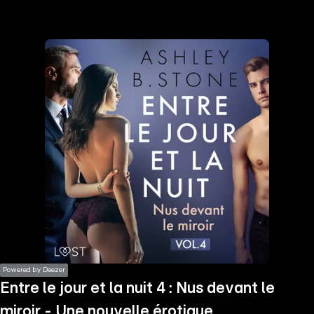
the
h page
 main
nt
the
ibility
ment
Powered by Deezer
Entre le jour et la nuit 4 : Nus devant le
miroir - Une nouvelle érotique