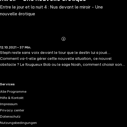
Entre le jour et la nuit 4 : Nus devant le miroir - Une
nouvelle érotique
Abonnieren
Mehr
12.10.2021 • 37 Min.
Details
Steph reste sans voix devant le tour que le destin lui a joué…
Comment va-t-elle gérer cette nouvelle situation, ce nouvel
obstacle ? Le fougueux Bob ou le sage Noah, comment choisir son
futur et son amant ? La jeune femme écoute les pulsions dictées par
son corps, qui ne peut choisir entre la tendresse ou la passion, le père
ou le fils. Tiraillée par les remords, elle choisit de protéger Noah, bien
RTL+ useful links.
Services
qu&apos;elle les aime autant tous les deux. Mais la situation se
Alle Programme
complique encore… forçant les protagonistes à découvrir leur vraie
Hilfe & Kontakt
nature sans faux-semblants.
Impressum
Privacy center
Datenschutz
Nutzungsbedingungen