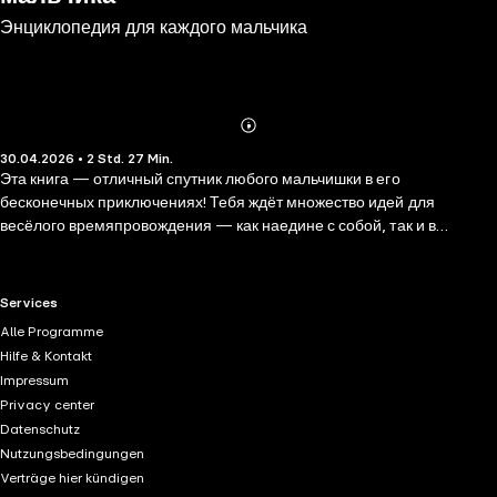
Энциклопедия для каждого мальчика
Abonnieren
Mehr
30.04.2026 • 2 Std. 27 Min.
Details
Эта книга — отличный спутник любого мальчишки в его
бесконечных приключениях! Тебя ждёт множество идей для
весёлого времяпровождения — как наедине с собой, так и в
компании друзей. Ведь что может быть интереснее дворовых игр?
Или физических опытов, которые можно провести дома? А как
насчёт изобретательских задач? Помимо всевозможных приколов,
RTL+ useful links.
Services
ты найдёшь здесь массу полезных советов. Узнаешь, что взять с
Alle Programme
собой в поход; как приготовить несложное, но вкусное блюдо; а в
Hilfe & Kontakt
конце найдёшь тесты, которые могут помочь определиться с
Impressum
будущей профессией. Для среднего школьного возраста.
Privacy center
Datenschutz
Nutzungsbedingungen
Verträge hier kündigen